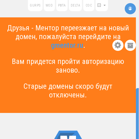
GURPS
WOD
PBTA
DELTA
COC
Друзья - Ментор переезжает на новый
домен, пожалуйста перейдите на
gmentor.ru
.
Вам придется пройти авторизацию
заново.
Старые домены скоро будут
отключены.